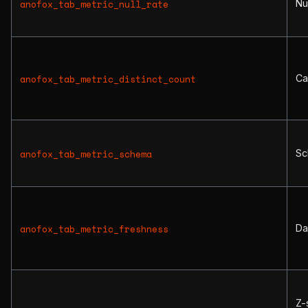
Nu
anofox_tab_metric_null_rate
Ca
anofox_tab_metric_distinct_count
Sc
anofox_tab_metric_schema
Da
anofox_tab_metric_freshness
Z-