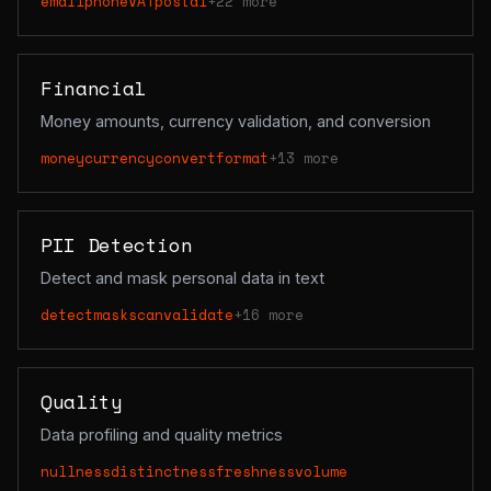
email
phone
VAT
postal
+22 more
Financial
Money amounts, currency validation, and conversion
money
currency
convert
format
+13 more
PII Detection
Detect and mask personal data in text
detect
mask
scan
validate
+16 more
Quality
Data profiling and quality metrics
nullness
distinctness
freshness
volume