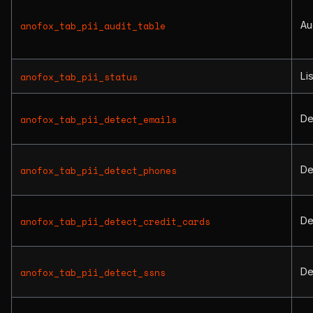
Au
anofox_tab_pii_audit_table
Li
anofox_tab_pii_status
De
anofox_tab_pii_detect_emails
De
anofox_tab_pii_detect_phones
De
anofox_tab_pii_detect_credit_cards
De
anofox_tab_pii_detect_ssns