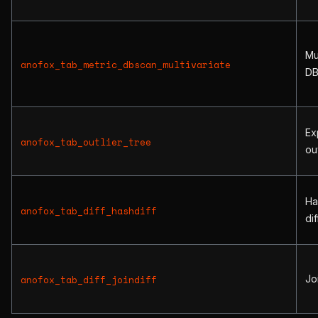
Mu
anofox_tab_metric_dbscan_multivariate
D
Ex
anofox_tab_outlier_tree
ou
Ha
anofox_tab_diff_hashdiff
dif
Jo
anofox_tab_diff_joindiff