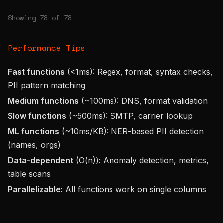
Showing
78
of
78
Performance Tips
Fast functions
(<1ms): Regex, format, syntax checks,
PII pattern matching
Medium functions
(~100ms): DNS, format validation
Slow functions
(~500ms): SMTP, carrier lookup
ML functions
(~10ms/KB): NER-based PII detection
(names, orgs)
Data-dependent
(O(n)): Anomaly detection, metrics,
table scans
Parallelizable:
All functions work on single columns