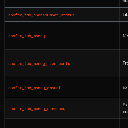
nu
Li
anofox_tab_phonenumber_status
Cr
anofox_tab_money
Fr
anofox_tab_money_from_cents
Ex
anofox_tab_money_amount
Ex
anofox_tab_money_currency
cu