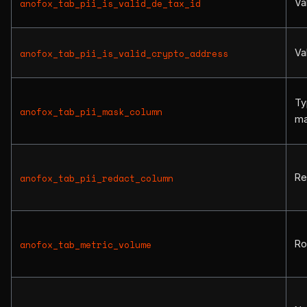
Va
anofox_tab_pii_is_valid_de_tax_id
Va
anofox_tab_pii_is_valid_crypto_address
Ty
anofox_tab_pii_mask_column
m
Re
anofox_tab_pii_redact_column
Ro
anofox_tab_metric_volume