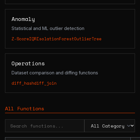
Anomaly
Statistical and ML outlier detection
Z-Score
IQR
IsolationForest
OutlierTree
Operations
Dataset comparison and diffing functions
diff_hash
diff_join
All Functions