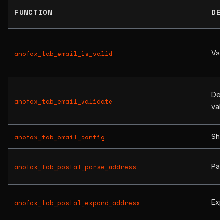
FUNCTION
D
Va
anofox_tab_email_is_valid
De
anofox_tab_email_validate
va
Sh
anofox_tab_email_config
Pa
anofox_tab_postal_parse_address
Ex
anofox_tab_postal_expand_address