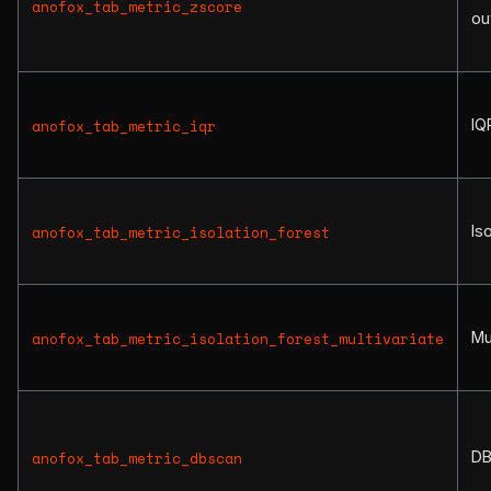
anofox_tab_metric_zscore
ou
IQ
anofox_tab_metric_iqr
Is
anofox_tab_metric_isolation_forest
Mu
anofox_tab_metric_isolation_forest_multivariate
D
anofox_tab_metric_dbscan