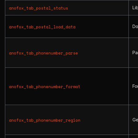
Li
anofox_tab_postal_status
Do
anofox_tab_postal_load_data
Pa
anofox_tab_phonenumber_parse
Fo
anofox_tab_phonenumber_format
Ge
anofox_tab_phonenumber_region